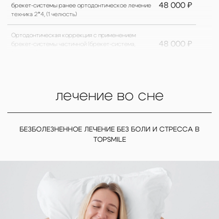
48 000 ₽
брекет-системы ранее ортодонтическое лечение
техника 2*4, (1 челюсть)
Ортодонтическая коррекция с применением
48 000 ₽
брекет-системы частичной (брекет-система,
фиксация)
Ортодонтическая коррекция: активация частичного
4 000 ₽
ортодонтического лечения на несъемной аппаратуре
лечение во сне
Ортодонтическая коррекция: активация, коррекция,
6 000 ₽
наблюдение ортодонтической аппаратуры брекет-
системы (1 челюсть)
БЕЗБОЛЕЗНЕННОЕ ЛЕЧЕНИЕ БЕЗ БОЛИ И СТРЕССА В
TOPSMILE
2 500 ₽
Ортодонтическая коррекция: дуга ортодонтическая
Ортодонтическая коррекция: замена 1-го брекета из
7 000 ₽
системы Damon/H4/Pitts21