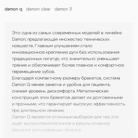
damon q
damon clear
damon 3
Это одна из самых современных моделей в линейке
Модель Damon Clear ориентирована на
Damon 3 — это модель, сочетающая в
Damon
, предлагающая множество технических
тех пациентов, которые хотят добиться
себе керамические и металлические
новшеств. Главным улучшением стало
отличного эстетического эффекта во
элементы, что делает ее уникальной
инновационное крепление дуги без использования
время ортодонтического лечения.
среди других систем Damon. Брекеты
традиционных лигатур, что значительно уменьшает
Брекеты изготовлены из прозрачного
обладают сглаженными контурами, что
трение и обеспечивает более плавное и комфортное
поликристаллического оксида алюминия,
снижает риск травмирования слизистой
перемещение зубов.
что делает их практически незаметными
оболочки губ и языка, повышая комфорт
Благодаря компактному размеру брекетов, система
на зубах. Это особенно актуально для
пациента.
Damon Q менее заметна и удобна для пациента,
взрослых пациентов или тех, кто
Основная часть конструкции выполнена
снижая уровень дискомфорта. Металлическая
заботится о своем внешнем виде во
из усиленного керамикой пластика, что
конструкция этих брекетов делает их долговечными
время лечения.
придает брекетам эстетичный вид, а
и прочными, что гарантирует высокую эффективность
Damon Clear не только выглядит
механизм открытия и закрытия дуги
при длительном лечении.
эстетично, но и обеспечивает низкий
изготовлен из медицинской стали,
Damon Q является отличным выбором для тех, кто
уровень трения, что способствует более
обеспечивающей надежность и точность
ищет высокотехнологичное и результативное
быстрому и комфортному перемещению
во время коррекции прикуса.
решение для коррекции прикуса.
зубов. Благодаря усовершенствованной
Система Damon 3 также предлагает
технологии обработки основания
несколько вариантов исполнения в