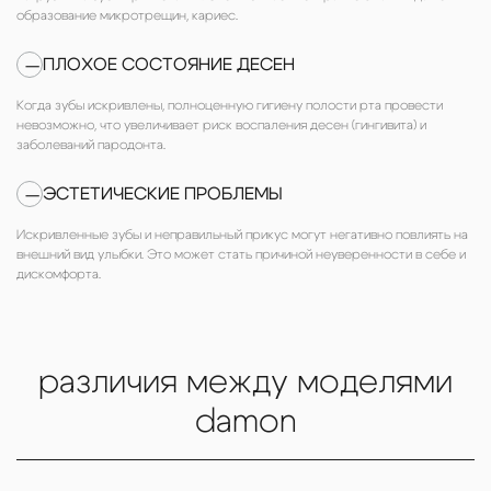
образование микротрещин, кариес.
ПЛОХОЕ СОСТОЯНИЕ ДЕСЕН
—
Когда зубы искривлены, полноценную гигиену полости рта провести
невозможно, что увеличивает риск воспаления десен (гингивита) и
заболеваний пародонта.
ЭСТЕТИЧЕСКИЕ ПРОБЛЕМЫ
—
Искривленные зубы и неправильный прикус могут негативно повлиять на
внешний вид улыбки. Это может стать причиной неуверенности в себе и
дискомфорта.
различия между моделями
damon