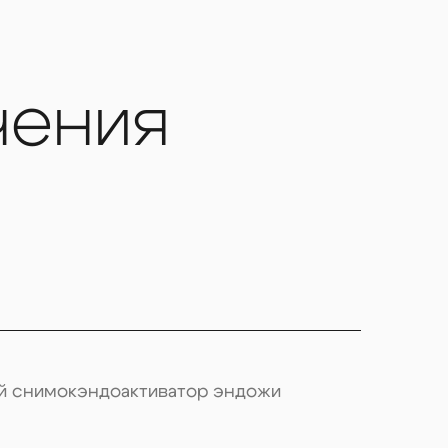
ткани.
Используются микромоторы и
вающие точное и щадящее очищение.
азвуком.
Это полностью устраняет
чения
, горячая гуттаперча).
Каналы
я в тот же или следующий визит с
 вкладки CAD/CAM.
нно и проводится под местной
вой внешний вид, функцию и может
й снимок
эндоактиватор
эндожи