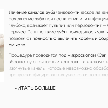
Пластиночный протез
й протез на имплантах
Акри фри зубные проте
нки CAD/CAM
Лечение каналов зуба
(эндодонтическое лечени
Акриловые протезы зу
сохранение зуба при воспалении или инфекции 
глубоко, возникает пульпит или периодонтит — 
опротезирование
Квадротти зубные прот
горячее. Раньше такие зубы приходилось удал
дки на зубы
позволяют
полностью вылечить корень и сох
Протезирование зуб
смысле
.
верхней челюсти
Процедура проводится под
микроскопом (Carl 
абсолютную точность и контроль на каждом эта
изогнутые каналы, которые невозможно обрабо
пропуска инфицированных участков и повышает
Этапы эндодонтического лечения:
ЧИТАТЬ БОЛЬШЕ
Диагностика и анестезия.
С помощью
КЛК
каналов и степень воспаления.