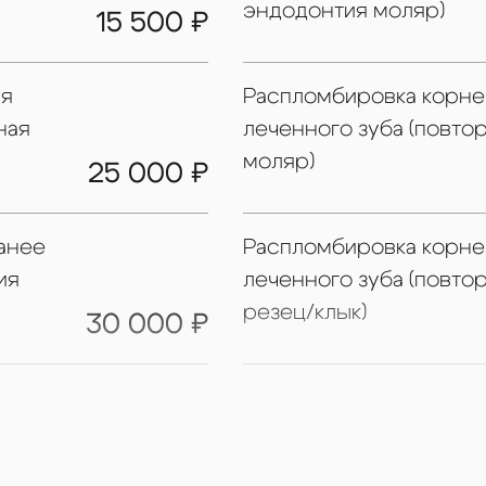
эндодонтия моляр)
15 500 ₽
оренности пациентов
.
ктивность диагностики
ая
Распломбировка корне
ная
леченного зуба (повто
моляр)
25 000 ₽
анее
Распломбировка корне
ия
леченного зуба (повто
резец/клык)
30 000 ₽