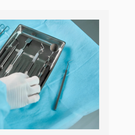
ние каналов).
ые инструменты, электронное
рольное КЛКТ и фотопротокол.
сключив инфекцию и боль, а не заменять