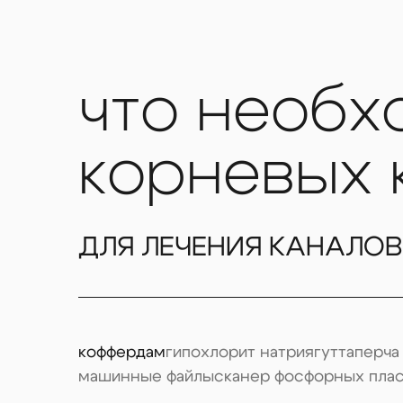
что необх
корневых 
ДЛЯ ЛЕЧЕНИЯ КАНАЛОВ
коффердам
гипохлорит натрия
гуттаперча
машинные файлы
сканер фосфорных плас