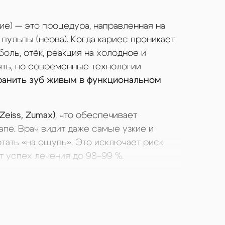
зы
е) — это процедура, направленная на
бов
пульпы (нерва). Когда кариес проникает
боль, отёк, реакция на холодное и
езы
ять, но современные технологии
ранить зуб живым в функциональном
ов
Zeiss, Zumax)
, что обеспечивает
пе. Врач видит даже самые узкие и
тать «на ощупь». Это исключает риск
 успех лечения до 98–99 %.
Т Vatech
врач оценивает анатомию