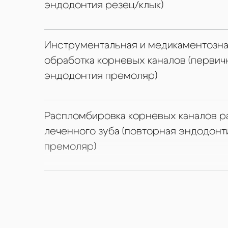
эндодонтия резец/клык)
Увеличение удовлетв
Повышают общую эффе
и лечения.
Инструментальная и медикаментозн
обработка корневых каналов (первич
эндодонтия премоляр)
Распломбировка корневых каналов р
леченного зуба (повторная эндодонт
премоляр)