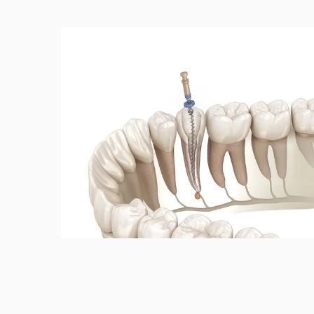
Полны
Коро
Микр
Вкла