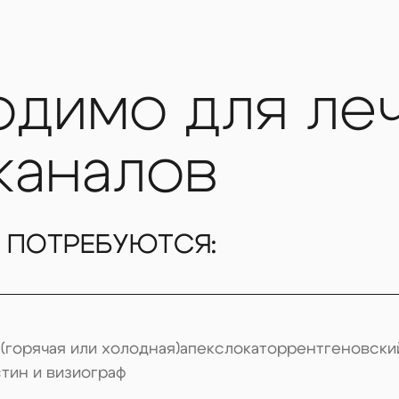
Открытие полости и удаление поражённой 
никель-титановые инструменты, обеспечи
Обработка каналов антисептиками и ультр
одимо для ле
инфекцию и предотвращает рецидив.
Плотное 3D-пломбирование (система Obtura
каналов
герметично закрываются по всей длине.
Реставрация коронковой части.
Выполняетс
применением композита или керамической
 ПОТРЕБУЮТСЯ:
Лечение каналов под микроскопом
безболезне
анестезией. После процедуры зуб сохраняет с
служить десятилетиями.
 (горячая или холодная)
апекслокатор
рентгеновски
Эндодонтическое лечение показано при:
тин и визиограф
— пульпите, периодонтите, кисте;